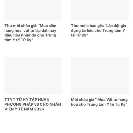
Thư mời chào giá: “Mua sắm
Thư mời chào giá: “Lắp đặt giá
hàng hóa, vật tư lắp đặt máy
đựng tài liệu cho Trung tâm Y
điều hòa nhiệt độ cho Trung
tế Tứ Kỳ”
tâm Y tế Tứ Kỳ”
TTYT TỨ KỲ TẬP HUẤN
Mời chào giá ” Mua Vật tư hàng
PHƯƠNG PHÁP 5S CHO NHÂN
hóa cho Trung tâm Y tế Tứ Kỳ”
VIÊN Y TẾ NĂM 2026