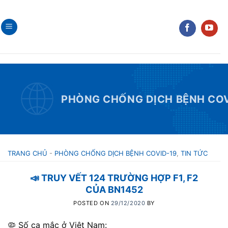
Skip
to
content
PHÒNG CHỐNG DỊCH BỆNH COV
TRANG CHỦ
-
PHÒNG CHỐNG DỊCH BỆNH COVID-19
,
TIN TỨC
📣 TRUY VẾT 124 TRƯỜNG HỢP F1, F2
CỦA BN1452
POSTED ON
29/12/2020
BY
🦠 Số ca mắc ở Việt Nam: