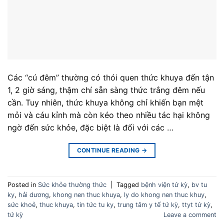
Các “cú đêm” thường có thói quen thức khuya đến tận
1, 2 giờ sáng, thậm chí sẵn sàng thức trắng đêm nếu
cần. Tuy nhiên, thức khuya không chỉ khiến bạn mệt
mỏi và cáu kỉnh mà còn kéo theo nhiều tác hại không
ngờ đến sức khỏe, đặc biệt là đối với các …
CONTINUE READING
→
Posted in
Sức khỏe thường thức
|
Tagged
bệnh viện tứ kỳ
,
bv tu
ky
,
hải dương
,
khong nen thuc khuya
,
ly do khong nen thuc khuy
,
sức khoẻ
,
thuc khuya
,
tin tức tu ky
,
trung tâm y tế tứ kỳ
,
ttyt tứ kỳ
,
tứ kỳ
Leave a comment