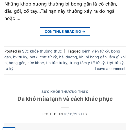
Những khớp xương thường bị bong gân là cổ chân,
đầu gối, cổ tay…Tai nạn này thường xảy ra do ngã
hoặc …
CONTINUE READING
→
Posted in
Sức khỏe thường thức
|
Tagged
bệnh viện tứ kỳ
,
bong
gan
,
bv tu ky
,
bvtk
,
cntt tứ kỳ
,
hải dương
,
khi bị bong gân
,
làm gì khi
bị bong gân
,
sức khoẻ
,
tin tức tu ky
,
trung tâm y tế tứ kỳ
,
ttyt tứ kỳ
,
tứ kỳ
Leave a comment
SỨC KHỎE THƯỜNG THỨC
Da khô mùa lạnh và cách khắc phục
POSTED ON
16/01/2021
BY