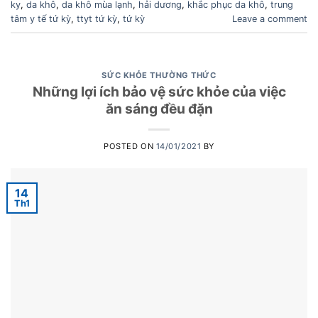
ky
,
da khô
,
da khô mùa lạnh
,
hải dương
,
khắc phục da khô
,
trung
tâm y tế tứ kỳ
,
ttyt tứ kỳ
,
tứ kỳ
Leave a comment
SỨC KHỎE THƯỜNG THỨC
Những lợi ích bảo vệ sức khỏe của việc
ăn sáng đều đặn
POSTED ON
14/01/2021
BY
14
Th1