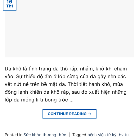
16
Th1
Da khô là tình trạng da thô ráp, nhám, khô khi chạm
vào. Sự thiếu độ ẩm ở lớp sừng của da gây nên các
vết nứt nẻ trên bề mặt da. Thời tiết hanh khô, mùa
đông lạnh khiến da khô ráp, sau đó xuất hiện những
lớp da mỏng li ti bong tróc …
CONTINUE READING
→
Posted in
Sức khỏe thường thức
|
Tagged
bệnh viện tứ kỳ
,
bv tu