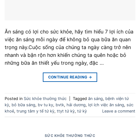
Ăn sáng có lợi cho sức khỏe, hãy tìm hiểu 7 lợi ích của
việc ăn sáng mỗi ngày để không bỏ qua bữa ăn quan
trọng này.Cuộc sống của chúng ta ngày càng trở nên
nhanh và bận rộn hơn khiến chúng ta quên hoặc bỏ
những bữa ăn thiết yếu trong ngày, đặc …
CONTINUE READING
→
Posted in
Sức khỏe thường thức
|
Tagged
ăn sáng
,
bệnh viện tứ
kỳ
,
bỏ bữa sáng
,
bv tu ky
,
bvtk
,
hải dương
,
lợi ích việc ăn sáng
,
sức
khoẻ
,
trung tâm y tế tứ kỳ
,
ttyt tứ kỳ
,
tứ kỳ
Leave a comment
SỨC KHỎE THƯỜNG THỨC