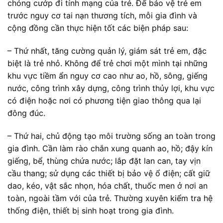
chóng cướp đi tính mạng của trẻ. Để bảo vệ trẻ em
trước nguy cơ tai nạn thương tích, mỗi gia đình và
cộng đồng cần thực hiện tốt các biện pháp sau:
– Thứ nhất, tăng cường quản lý, giám sát trẻ em, đặc
biệt là trẻ nhỏ. Không để trẻ chơi một mình tại những
khu vực tiềm ẩn nguy cơ cao như ao, hồ, sông, giếng
nước, công trình xây dựng, công trình thủy lợi, khu vực
có điện hoặc nơi có phương tiện giao thông qua lại
đông đúc.
– Thứ hai, chủ động tạo môi trường sống an toàn trong
gia đình. Cần làm rào chắn xung quanh ao, hồ; đậy kín
giếng, bể, thùng chứa nước; lắp đặt lan can, tay vịn
cầu thang; sử dụng các thiết bị bảo vệ ổ điện; cất giữ
dao, kéo, vật sắc nhọn, hóa chất, thuốc men ở nơi an
toàn, ngoài tầm với của trẻ. Thường xuyên kiểm tra hệ
thống điện, thiết bị sinh hoạt trong gia đình.