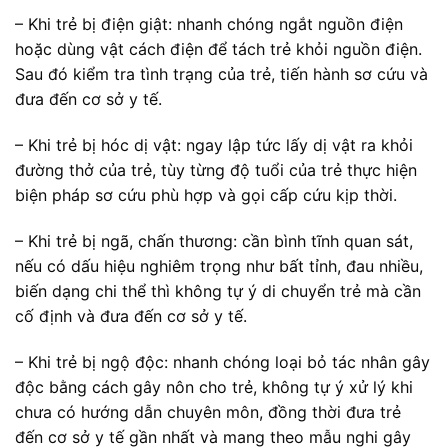
– Khi trẻ bị điện giật: nhanh chóng ngắt nguồn điện
hoặc dùng vật cách điện để tách trẻ khỏi nguồn điện.
Sau đó kiểm tra tình trạng của trẻ, tiến hành sơ cứu và
đưa đến cơ sở y tế.
– Khi trẻ bị hóc dị vật: ngay lập tức lấy dị vật ra khỏi
đường thở của trẻ, tùy từng độ tuổi của trẻ thực hiện
biện pháp sơ cứu phù hợp và gọi cấp cứu kịp thời.
– Khi trẻ bị ngã, chấn thương: cần bình tĩnh quan sát,
nếu có dấu hiệu nghiêm trọng như bất tỉnh, đau nhiều,
biến dạng chi thể thì không tự ý di chuyển trẻ mà cần
cố định và đưa đến cơ sở y tế.
– Khi trẻ bị ngộ độc: nhanh chóng loại bỏ tác nhân gây
độc bằng cách gây nôn cho trẻ, không tự ý xử lý khi
chưa có hướng dẫn chuyên môn, đồng thời đưa trẻ
đến cơ sở y tế gần nhất và mang theo mẫu nghi gây