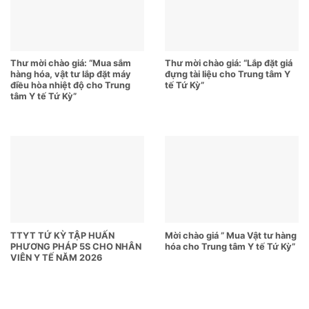
Thư mời chào giá: “Mua sắm
Thư mời chào giá: “Lắp đặt giá
hàng hóa, vật tư lắp đặt máy
đựng tài liệu cho Trung tâm Y
điều hòa nhiệt độ cho Trung
tế Tứ Kỳ”
tâm Y tế Tứ Kỳ”
TTYT TỨ KỲ TẬP HUẤN
Mời chào giá ” Mua Vật tư hàng
PHƯƠNG PHÁP 5S CHO NHÂN
hóa cho Trung tâm Y tế Tứ Kỳ”
VIÊN Y TẾ NĂM 2026