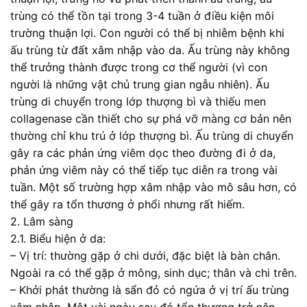
trùng có thể tồn tại trong 3-4 tuần ở điều kiện môi
trường thuận lợi. Con người có thể bị nhiễm bệnh khi
ấu trùng từ đất xâm nhập vào da. Ấu trùng này không
thể trưởng thành được trong cơ thể người (vì con
người là những vật chủ trung gian ngẫu nhiên). Ấu
trùng di chuyển trong lớp thượng bì và thiếu men
collagenase cần thiết cho sự phá vỡ màng cơ bản nên
thường chỉ khu trú ở lớp thượng bì. Ấu trùng di chuyển
gây ra các phản ứng viêm dọc theo đường đi ở da,
phản ứng viêm này có thể tiếp tục diễn ra trong vài
tuần. Một số trường hợp xâm nhập vào mô sâu hơn, có
thể gây ra tổn thương ở phổi nhưng rất hiếm.
2. Lâm sàng
2.1. Biểu hiện ở da:
– Vị trí: thường gặp ở chi dưới, đặc biệt là bàn chân.
Ngoài ra có thể gặp ở mông, sinh dục; thân và chi trên.
– Khởi phát thường là sẩn đỏ có ngứa ở vị trí ấu trùng