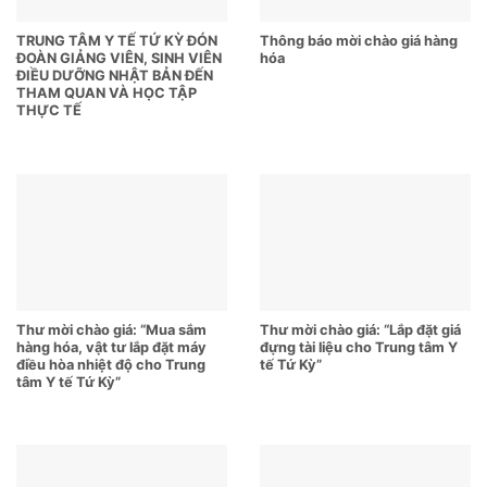
TRUNG TÂM Y TẾ TỨ KỲ ĐÓN
Thông báo mời chào giá hàng
ĐOÀN GIẢNG VIÊN, SINH VIÊN
hóa
ĐIỀU DƯỠNG NHẬT BẢN ĐẾN
THAM QUAN VÀ HỌC TẬP
THỰC TẾ
Thư mời chào giá: “Mua sắm
Thư mời chào giá: “Lắp đặt giá
hàng hóa, vật tư lắp đặt máy
đựng tài liệu cho Trung tâm Y
điều hòa nhiệt độ cho Trung
tế Tứ Kỳ”
tâm Y tế Tứ Kỳ”