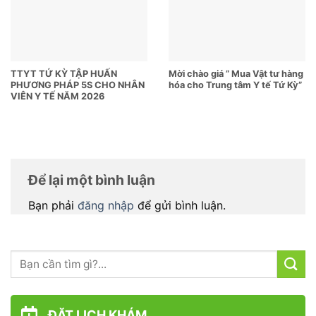
TTYT TỨ KỲ TẬP HUẤN
Mời chào giá ” Mua Vật tư hàng
PHƯƠNG PHÁP 5S CHO NHÂN
hóa cho Trung tâm Y tế Tứ Kỳ”
VIÊN Y TẾ NĂM 2026
Để lại một bình luận
Bạn phải
đăng nhập
để gửi bình luận.
ĐẶT LỊCH KHÁM