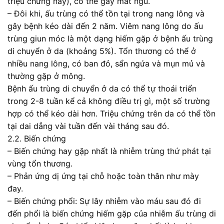
triệu chứng này), có thể gây mất ngủ.
– Đôi khi, ấu trùng có thể tồn tại trong nang lông và
gây bệnh kéo dài đến 2 năm. Viêm nang lông do ấu
trùng giun móc là một dạng hiếm gặp ở bệnh ấu trùng
di chuyển ở da (khoảng 5%). Tổn thương có thể ở
nhiều nang lông, có ban đỏ, sẩn ngứa và mụn mủ và
thường gặp ở mông.
Bệnh ấu trùng di chuyển ở da có thể tự thoái triển
trong 2-8 tuần kể cả không điều trị gì, một số trường
hợp có thể kéo dài hơn. Triệu chứng trên da có thể tồn
tại dai dẳng vài tuần đến vài tháng sau đó.
2.2. Biến chứng
– Biến chứng hay gặp nhất là nhiễm trùng thứ phát tại
vùng tổn thương.
– Phản ứng dị ứng tại chỗ hoặc toàn thân như mày
đay.
– Biến chứng phổi: Sự lây nhiễm vào máu sau đó đi
đến phổi là biến chứng hiếm gặp của nhiễm ấu trùng di