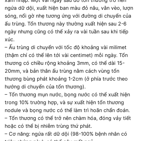
xâm nhập. Một vài ngày sau đó tổn thương trở nên
ngứa dữ dội, xuất hiện ban màu đỏ nâu, vằn vèo, lượn
sóng, nổi gờ nhẹ tương ứng với đường di chuyển của
ấu trùng. Tổn thương này thường xuất hiện sau 2-6
ngày nhưng cũng có thể xảy ra vài tuần sau khi tiếp
xúc.
– Ấu trùng di chuyển với tốc độ khoảng vài milimet
(thậm chí có thể lên tới vài centimet) mỗi ngày. Tổn
thương có chiều rộng khoảng 3mm, có thể dài 15-
20mm, và bản thân ấu trùng nằm cách vùng tổn
thương bùng phát khoảng 1-2cm (ở phía trước theo
hướng di chuyển của tổn thương).
– Tổn thương mụn nước, bọng nước có thể xuất hiện
trong 10% trường hợp, và sự xuất hiện tổn thương
nodule và bọng nước có thể làm trì hoãn chẩn đoán.
– Tổn thương có thể trở nên chàm hóa, đóng vảy tiết
hoặc có thể bị nhiễm trùng thứ phát.
– Cơ năng: ngứa rất dữ dội (98-100% bệnh nhân có