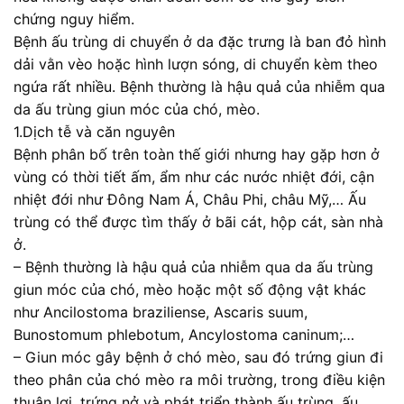
chứng nguy hiểm.
Bệnh ấu trùng di chuyển ở da đặc trưng là ban đỏ hình
dải vằn vèo hoặc hình lượn sóng, di chuyển kèm theo
ngứa rất nhiều. Bệnh thường là hậu quả của nhiễm qua
da ấu trùng giun móc của chó, mèo.
1.Dịch tễ và căn nguyên
Bệnh phân bố trên toàn thế giới nhưng hay gặp hơn ở
vùng có thời tiết ấm, ẩm như các nước nhiệt đới, cận
nhiệt đới như Đông Nam Á, Châu Phi, châu Mỹ,… Ấu
trùng có thể được tìm thấy ở bãi cát, hộp cát, sàn nhà
ở.
– Bệnh thường là hậu quả của nhiễm qua da ấu trùng
giun móc của chó, mèo hoặc một số động vật khác
như Ancilostoma braziliense, Ascaris suum,
Bunostomum phlebotum, Ancylostoma caninum;…
– Giun móc gây bệnh ở chó mèo, sau đó trứng giun đi
theo phân của chó mèo ra môi trường, trong điều kiện
thuận lợi, trứng nở và phát triển thành ấu trùng, ấu