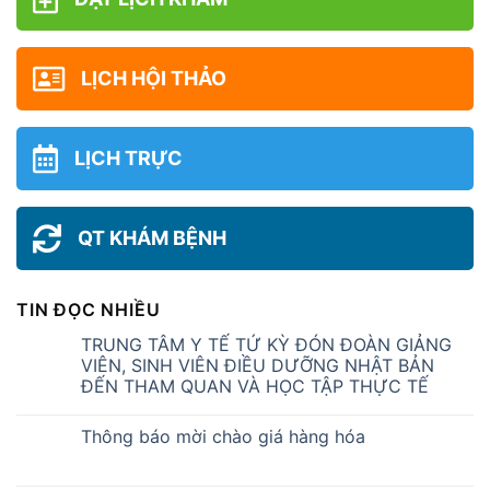
LỊCH HỘI THẢO
LỊCH TRỰC
QT KHÁM BỆNH
TIN ĐỌC NHIỀU
TRUNG TÂM Y TẾ TỨ KỲ ĐÓN ĐOÀN GIẢNG
VIÊN, SINH VIÊN ĐIỀU DƯỠNG NHẬT BẢN
ĐẾN THAM QUAN VÀ HỌC TẬP THỰC TẾ
Thông báo mời chào giá hàng hóa