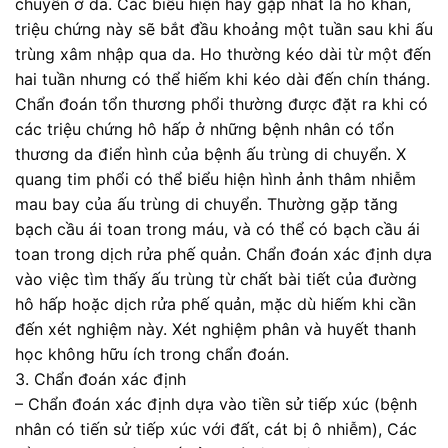
chuyển ở da. Các biểu hiện hay gặp nhất là ho khan,
triệu chứng này sẽ bắt đầu khoảng một tuần sau khi ấu
trùng xâm nhập qua da. Ho thường kéo dài từ một đến
hai tuần nhưng có thể hiếm khi kéo dài đến chín tháng.
Chẩn đoán tổn thương phổi thường được đặt ra khi có
các triệu chứng hô hấp ở những bệnh nhân có tổn
thương da điển hình của bệnh ấu trùng di chuyển. X
quang tim phổi có thể biểu hiện hình ảnh thâm nhiễm
mau bay của ấu trùng di chuyển. Thường gặp tăng
bạch cầu ái toan trong máu, và có thể có bạch cầu ái
toan trong dịch rửa phế quản. Chẩn đoán xác định dựa
vào việc tìm thấy ấu trùng từ chất bài tiết của đường
hô hấp hoặc dịch rửa phế quản, mặc dù hiếm khi cần
đến xét nghiệm này. Xét nghiệm phân và huyết thanh
học không hữu ích trong chẩn đoán.
3. Chẩn đoán xác định
– Chẩn đoán xác định dựa vào tiền sử tiếp xúc (bệnh
nhân có tiến sử tiếp xúc với đất, cát bị ô nhiễm), Các