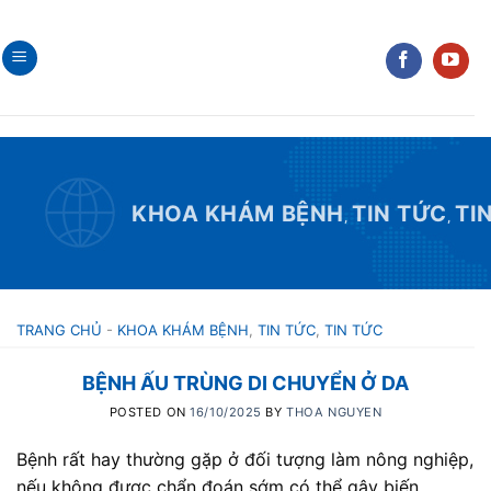
Skip
to
content
KHOA KHÁM BỆNH
TIN TỨC
TI
,
,
TRANG CHỦ
-
KHOA KHÁM BỆNH
,
TIN TỨC
,
TIN TỨC
BỆNH ẤU TRÙNG DI CHUYỂN Ở DA
POSTED ON
16/10/2025
BY
THOA NGUYEN
Bệnh rất hay thường gặp ở đối tượng làm nông nghiệp,
nếu không được chẩn đoán sớm có thể gây biến