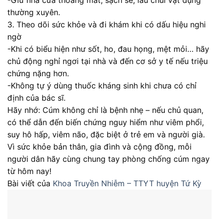
-Giữ nhà cửa thoáng mát, sạch sẽ, lau chùi vật dụng
thường xuyên.
3. Theo dõi sức khỏe và đi khám khi có dấu hiệu nghi
ngờ
-Khi có biểu hiện như sốt, ho, đau họng, mệt mỏi… hãy
chủ động nghỉ ngơi tại nhà và đến cơ sở y tế nếu triệu
chứng nặng hơn.
-Không tự ý dùng thuốc kháng sinh khi chưa có chỉ
định của bác sĩ.
Hãy nhớ: Cúm không chỉ là bệnh nhẹ – nếu chủ quan,
có thể dẫn đến biến chứng nguy hiểm như viêm phổi,
suy hô hấp, viêm não, đặc biệt ở trẻ em và người già.
Vì sức khỏe bản thân, gia đình và cộng đồng, mỗi
người dân hãy cùng chung tay phòng chống cúm ngay
từ hôm nay!
Bài viết của
Khoa Truyền Nhiễm – TTYT huyện Tứ Kỳ