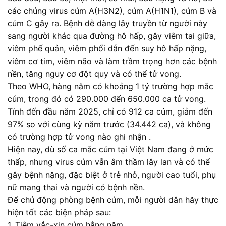
các chủng virus cúm A(H3N2), cúm A(H1N1), cúm B và
cúm C gây ra. Bệnh dễ dàng lây truyền từ người này
sang người khác qua đường hô hấp, gây viêm tai giữa,
viêm phế quản, viêm phổi dẫn đến suy hô hấp nặng,
viêm cơ tim, viêm não và làm trầm trọng hơn các bệnh
nền, tăng nguy cơ đột quy và có thể tử vong.
Theo WHO, hàng năm có khoảng 1 tỷ trường hợp mắc
cúm, trong đó có 290.000 đến 650.000 ca tử vong.
Tính đến đầu năm 2025, chỉ có 912 ca cúm, giảm đến
97% so với cùng kỳ năm trước (34.442 ca), và không
có trường hợp tử vong nào ghi nhận .
Hiện nay, dù số ca mắc cúm tại Việt Nam đang ở mức
thấp, nhưng virus cúm vẫn âm thầm lây lan và có thể
gây bệnh nặng, đặc biệt ở trẻ nhỏ, người cao tuổi, phụ
nữ mang thai và người có bệnh nền.
Để chủ động phòng bệnh cúm, mỗi người dân hãy thực
hiện tốt các biện pháp sau:
1. Tiêm vắc-xin cúm hằng năm