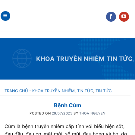
Skip
to
content
KHOA TRUYỀN NHIỄM
TIN TỨC
,
,
TRANG CHỦ
-
KHOA TRUYỀN NHIỄM
,
TIN TỨC
,
TIN TỨC
Bệnh Cúm
POSTED ON
29/07/2025
BY
THOA NGUYEN
Cúm là bệnh truyền nhiễm cấp tính với biểu hiện sốt,
đau đầu, đau cơ, mệt mỏi, sổ mũi, đau họng và ho, do