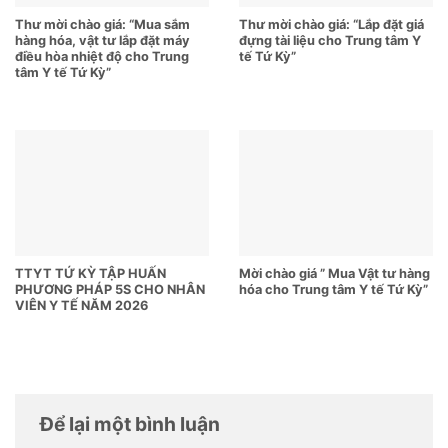
Thư mời chào giá: “Mua sắm
Thư mời chào giá: “Lắp đặt giá
hàng hóa, vật tư lắp đặt máy
đựng tài liệu cho Trung tâm Y
điều hòa nhiệt độ cho Trung
tế Tứ Kỳ”
tâm Y tế Tứ Kỳ”
TTYT TỨ KỲ TẬP HUẤN
Mời chào giá ” Mua Vật tư hàng
PHƯƠNG PHÁP 5S CHO NHÂN
hóa cho Trung tâm Y tế Tứ Kỳ”
VIÊN Y TẾ NĂM 2026
Để lại một bình luận