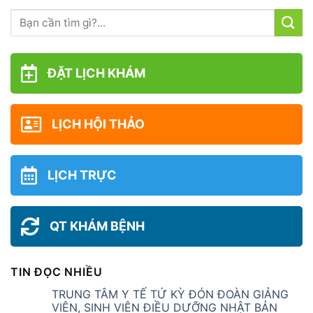
ĐẶT LỊCH KHÁM
LỊCH HỘI THẢO
LỊCH TRỰC
QT KHÁM BỆNH
TIN ĐỌC NHIỀU
TRUNG TÂM Y TẾ TỨ KỲ ĐÓN ĐOÀN GIẢNG
VIÊN, SINH VIÊN ĐIỀU DƯỠNG NHẬT BẢN