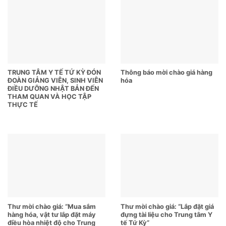
TRUNG TÂM Y TẾ TỨ KỲ ĐÓN
Thông báo mời chào giá hàng
ĐOÀN GIẢNG VIÊN, SINH VIÊN
hóa
ĐIỀU DƯỠNG NHẬT BẢN ĐẾN
THAM QUAN VÀ HỌC TẬP
THỰC TẾ
Thư mời chào giá: “Mua sắm
Thư mời chào giá: “Lắp đặt giá
hàng hóa, vật tư lắp đặt máy
đựng tài liệu cho Trung tâm Y
điều hòa nhiệt độ cho Trung
tế Tứ Kỳ”