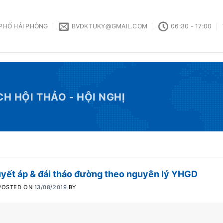
 PHỐ HẢI PHÒNG
BVDKTUKY@GMAIL.COM
06:30 - 17:00
CH HỘI THẢO - HỘI NGHỊ
uyết áp & đái tháo đường theo nguyên lý YHGD
POSTED ON
13/08/2019
BY