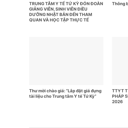
TRUNG TÂM Y TẾ TỨ KỲ ĐÓN ĐOÀN
Thông b
GIẢNG VIÊN, SINH VIÊN ĐIỀU
DƯỠNG NHẬT BẢN ĐẾN THAM
QUAN VÀ HỌC TẬP THỰC TẾ
Thư mời chào giá: “Lắp đặt giá đựng
TTYT 
tài liệu cho Trung tâm Y tế Tứ Kỳ”
PHÁP 5
2026