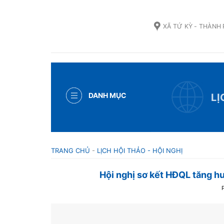
Skip
to
XÃ TỨ KỲ - THÀNH
content
DANH MỤC
LỊ
TRANG CHỦ
-
LỊCH HỘI THẢO - HỘI NGHỊ
Hội nghị sơ kết HĐQL tăng h