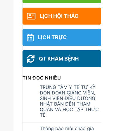
LỊCH HỘI THẢO
LỊCH TRỰC
QT KHÁM BỆNH
TIN ĐỌC NHIỀU
TRUNG TÂM Y TẾ TỨ KỲ
ĐÓN ĐOÀN GIẢNG VIÊN,
SINH VIÊN ĐIỀU DƯỠNG
NHẬT BẢN ĐẾN THAM
QUAN VÀ HỌC TẬP THỰC
TẾ
Thông báo mời chào giá