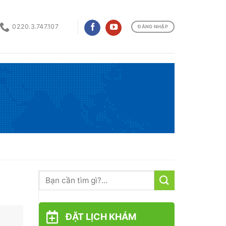
0220.3.747.107
ĐĂNG NHẬP
ĐẶT LỊCH KHÁM