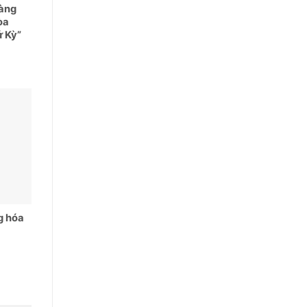
hàng
òa
ứ Kỳ”
g hóa