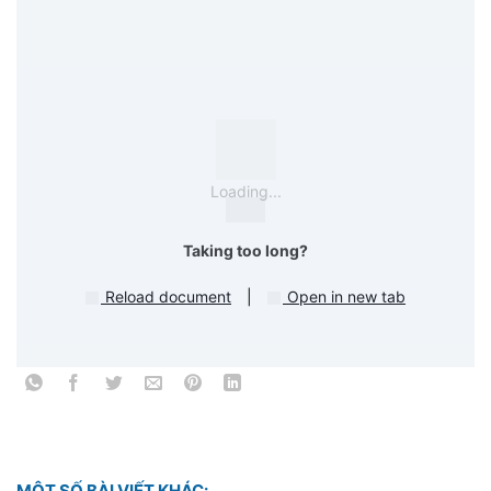
Loading...
Taking too long?
Reload document
|
Open in new tab
MỘT SỐ BÀI VIẾT KHÁC: