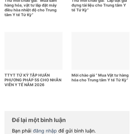
Thư mời chào giá: “Mua sắm
Thư mời chào giá: “Lắp đặt giá
hàng hóa, vật tư lắp đặt máy
đựng tài liệu cho Trung tâm Y
điều hòa nhiệt độ cho Trung
tế Tứ Kỳ”
tâm Y tế Tứ Kỳ”
TTYT TỨ KỲ TẬP HUẤN
Mời chào giá ” Mua Vật tư hàng
PHƯƠNG PHÁP 5S CHO NHÂN
hóa cho Trung tâm Y tế Tứ Kỳ”
VIÊN Y TẾ NĂM 2026
Để lại một bình luận
Bạn phải
đăng nhập
để gửi bình luận.