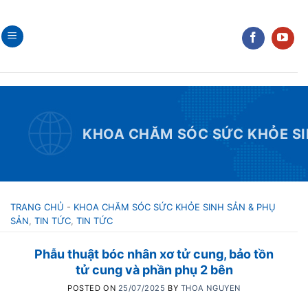
Skip
to
content
KHOA CHĂM SÓC SỨC KHỎE SI
TRANG CHỦ
-
KHOA CHĂM SÓC SỨC KHỎE SINH SẢN & PHỤ
SẢN
,
TIN TỨC
,
TIN TỨC
Phẫu thuật bóc nhân xơ tử cung, bảo tồn
tử cung và phần phụ 2 bên
POSTED ON
25/07/2025
BY
THOA NGUYEN