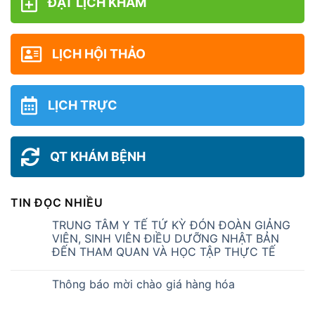
ĐẶT LỊCH KHÁM
LỊCH HỘI THẢO
LỊCH TRỰC
QT KHÁM BỆNH
TIN ĐỌC NHIỀU
TRUNG TÂM Y TẾ TỨ KỲ ĐÓN ĐOÀN GIẢNG
VIÊN, SINH VIÊN ĐIỀU DƯỠNG NHẬT BẢN
ĐẾN THAM QUAN VÀ HỌC TẬP THỰC TẾ
Thông báo mời chào giá hàng hóa