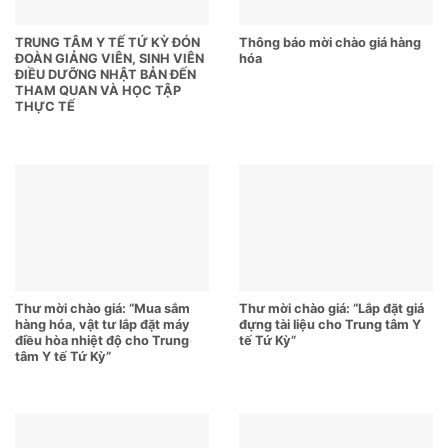
TRUNG TÂM Y TẾ TỨ KỲ ĐÓN
Thông báo mời chào giá hàng
ĐOÀN GIẢNG VIÊN, SINH VIÊN
hóa
ĐIỀU DƯỠNG NHẬT BẢN ĐẾN
THAM QUAN VÀ HỌC TẬP
THỰC TẾ
Thư mời chào giá: “Mua sắm
Thư mời chào giá: “Lắp đặt giá
hàng hóa, vật tư lắp đặt máy
đựng tài liệu cho Trung tâm Y
điều hòa nhiệt độ cho Trung
tế Tứ Kỳ”
tâm Y tế Tứ Kỳ”