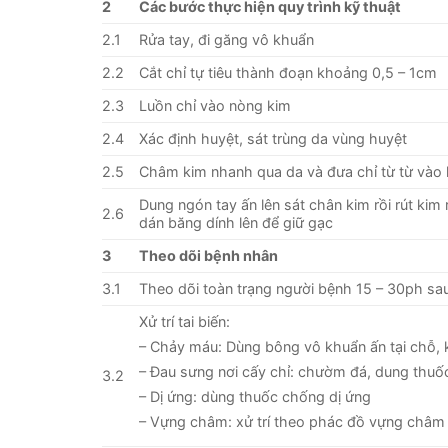
2
Các bước thực hiện quy trình kỹ thuật
2.1
Rửa tay, đi găng vô khuẩn
2.2
Cắt chỉ tự tiêu thành đoạn khoảng 0,5 – 1cm
2.3
Luồn chỉ vào nòng kim
2.4
Xác định huyệt, sát trùng da vùng huyệt
2.5
Châm kim nhanh qua da và đưa chỉ từ từ vào
Dung ngón tay ấn lên sát chân kim rồi rút kim
2.6
dán băng dính lên để giữ gạc
3
Theo dõi bệnh nhân
3.1
Theo dõi toàn trạng người bệnh 15 – 30ph sau
Xử trí tai biến:
– Chảy máu: Dùng bông vô khuẩn ấn tại chỗ,
– Đau sưng nơi cấy chỉ: chườm đá, dung thuố
3.2
– Dị ứng: dùng thuốc chống dị ứng
– Vựng châm: xử trí theo phác đồ vựng châm