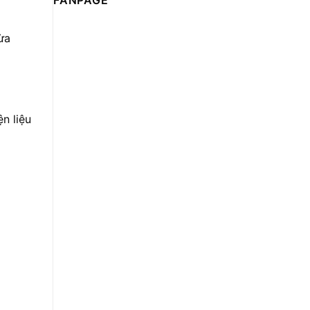
FANPAGE
ừa
ện liệu