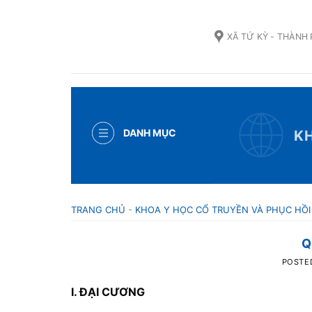
Skip
to
XÃ TỨ KỲ - THÀNH
content
DANH MỤC
KH
TRANG CHỦ
-
KHOA Y HỌC CỔ TRUYỀN VÀ PHỤC HỒ
Q
POSTE
I. ĐẠI CƯƠNG