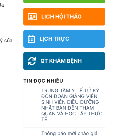
êu
LỊCH HỘI THẢO
LỊCH TRỰC
lý của
QT KHÁM BỆNH
TIN ĐỌC NHIỀU
TRUNG TÂM Y TẾ TỨ KỲ
ĐÓN ĐOÀN GIẢNG VIÊN,
SINH VIÊN ĐIỀU DƯỠNG
NHẬT BẢN ĐẾN THAM
QUAN VÀ HỌC TẬP THỰC
TẾ
Thông báo mời chào giá