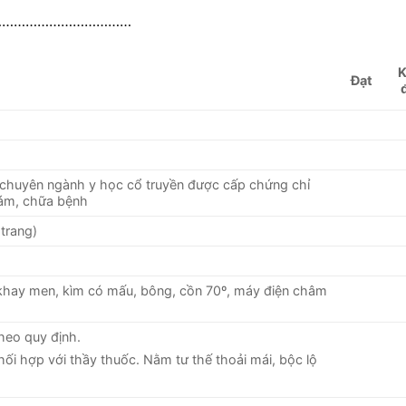
…………………………………
Đạt
đ
ề chuyên ngành y học cổ truyền được cấp chứng chỉ
hám, chữa bệnh
trang)
 khay men, kìm có mấu, bông, cồn 70º, máy điện châm
heo quy định.
hối hợp với thầy thuốc. Nằm tư thế thoải mái, bộc lộ