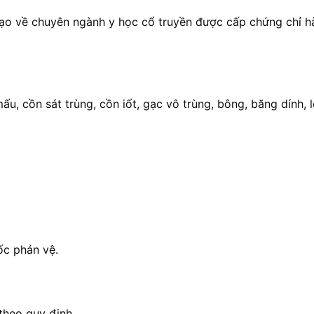
tạo về chuyên ngành y học cổ truyền được cấp chứng chỉ h
u, cồn sát trùng, cồn iốt, gạc vô trùng, bông, băng dính, l
c phản vệ.
theo quy định.