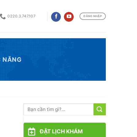
0220.3.747.107
ĐĂNG NHẬP
C NĂNG
ĐẶT LỊCH KHÁM