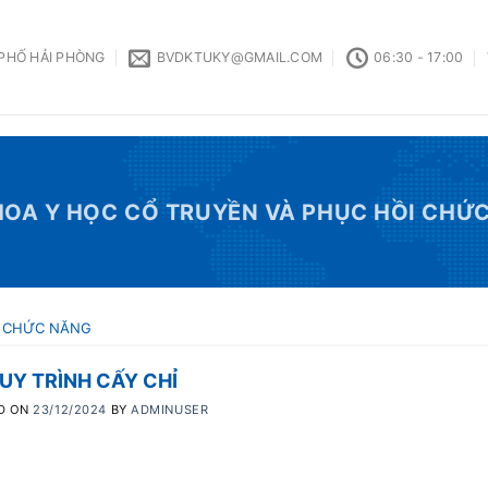
 PHỐ HẢI PHÒNG
BVDKTUKY@GMAIL.COM
06:30 - 17:00
OA Y HỌC CỔ TRUYỀN VÀ PHỤC HỒI CHỨ
I CHỨC NĂNG
UY TRÌNH CẤY CHỈ
D ON
23/12/2024
BY
ADMINUSER