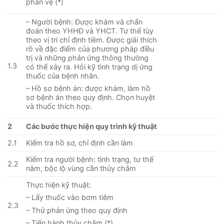
phản vệ (*)
– Người bệnh: Được khám và chẩn
đoán theo YHHĐ và YHCT. Tư thế tùy
theo vị trí chỉ định tiêm. Được giải thích
rõ về đặc điểm của phương pháp điều
trị và những phản ứng thông thường
1.3
có thể xảy ra. Hỏi kỹ tình trạng dị ứng
thuốc của bệnh nhân.
– Hồ sơ bệnh án: được khám, làm hồ
sơ bệnh án theo quy định. Chọn huyệt
và thuốc thích hợp.
2
Các bước thực hiện quy trình kỹ thuật
2.1
Kiểm tra hồ sơ, chỉ định cần làm
Kiểm tra người bệnh: tình trạng, tư thế
2.2
nằm, bộc lộ vùng cần thủy châm
Thực hiện kỹ thuật:
– Lấy thuốc vào bơm tiêm
2.3
– Thử phản ứng theo quy định
– Tiến hành thủy châm (*)