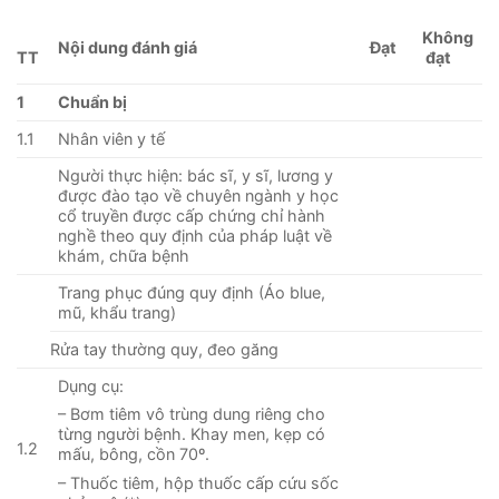
Không
Nội dung đánh giá
Đạt
đạt
TT
1
Chuẩn bị
1.1
Nhân viên y tế
Người thực hiện: bác sĩ, y sĩ, lương y
được đào tạo về chuyên ngành y học
cổ truyền được cấp chứng chỉ hành
nghề theo quy định của pháp luật về
khám, chữa bệnh
Trang phục đúng quy định (Áo blue,
mũ, khẩu trang)
Rửa tay thường quy, đeo găng
Dụng cụ:
– Bơm tiêm vô trùng dung riêng cho
từng người bệnh. Khay men, kẹp có
1.2
mấu, bông, cồn 70º.
– Thuốc tiêm, hộp thuốc cấp cứu sốc