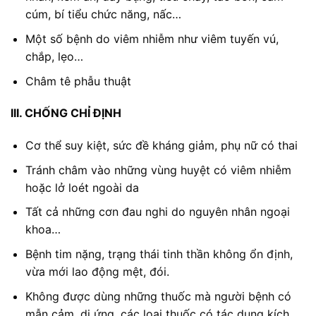
cúm, bí tiểu chức năng, nấc…
Một số bệnh do viêm nhiễm như viêm tuyến vú,
chắp, lẹo…
Châm tê phẫu thuật
III. CHỐNG CHỈ ĐỊNH
Cơ thể suy kiệt, sức đề kháng giảm, phụ nữ có thai
Tránh châm vào những vùng huyệt có viêm nhiễm
hoặc lở loét ngoài da
Tất cả những cơn đau nghi do nguyên nhân ngoại
khoa…
Bệnh tim nặng, trạng thái tinh thần không ổn định,
vừa mới lao động mệt, đói.
Không được dùng những thuốc mà người bệnh có
mẫn cảm, dị ứng, các loại thuốc có tác dụng kích