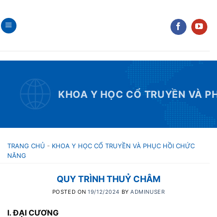
Skip
to
content
KHOA Y HỌC CỔ TRUYỀN VÀ P
TRANG CHỦ
-
KHOA Y HỌC CỔ TRUYỀN VÀ PHỤC HỒI CHỨC
NĂNG
QUY TRÌNH THUỶ CHÂM
POSTED ON
19/12/2024
BY
ADMINUSER
I. ĐẠI CƯƠNG