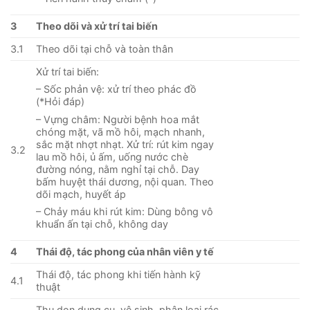
3
Theo dõi và xử trí tai biến
3.1
Theo dõi tại chỗ và toàn thân
Xử trí tai biến:
– Sốc phản vệ: xử trí theo phác đồ
(*Hỏi đáp)
– Vựng châm: Người bệnh hoa mắt
chóng mặt, vã mồ hôi, mạch nhanh,
sắc mặt nhợt nhạt. Xử trí: rút kim ngay
3.2
lau mồ hôi, ủ ấm, uống nước chè
đường nóng, nằm nghỉ tại chỗ. Day
bấm huyệt thái dương, nội quan. Theo
dõi mạch, huyết áp
– Chảy máu khi rút kim: Dùng bông vô
khuẩn ấn tại chỗ, không day
4
Thái độ, tác phong của nhân viên y tế
Thái độ, tác phong khi tiến hành kỹ
4.1
thuật
Thu dọn dụng cụ, vệ sinh, phân loại rác