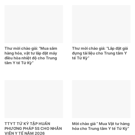
Thư mời chào giá: “Mua sắm
Thư mời chào giá: “Lắp đặt giá
hàng hóa, vật tư lắp đặt máy
đựng tài liệu cho Trung tâm Y
điều hòa nhiệt độ cho Trung
tế Tứ Kỳ”
tâm Y tế Tứ Kỳ”
TTYT TỨ KỲ TẬP HUẤN
Mời chào giá ” Mua Vật tư hàng
PHƯƠNG PHÁP 5S CHO NHÂN
hóa cho Trung tâm Y tế Tứ Kỳ”
VIÊN Y TẾ NĂM 2026