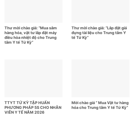
Thư mời chào giá: “Mua sắm
Thư mời chào giá: “Lắp đặt giá
hàng hóa, vật tư lắp đặt máy
đựng tài liệu cho Trung tâm Y
điều hòa nhiệt độ cho Trung
tế Tứ Kỳ”
tâm Y tế Tứ Kỳ”
TTYT TỨ KỲ TẬP HUẤN
Mời chào giá ” Mua Vật tư hàng
PHƯƠNG PHÁP 5S CHO NHÂN
hóa cho Trung tâm Y tế Tứ Kỳ”
VIÊN Y TẾ NĂM 2026