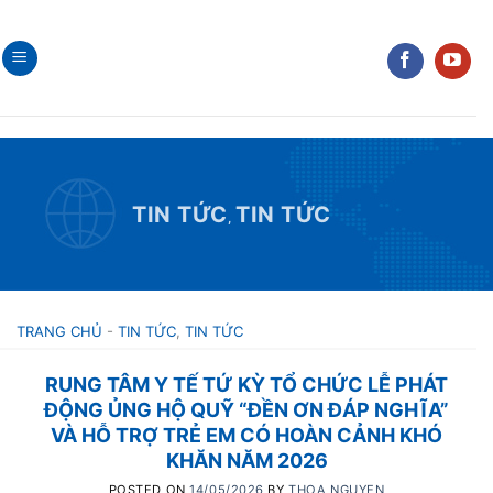
Skip
to
content
TIN TỨC
TIN TỨC
,
TRANG CHỦ
-
TIN TỨC
,
TIN TỨC
RUNG TÂM Y TẾ TỨ KỲ TỔ CHỨC LỄ PHÁT
ĐỘNG ỦNG HỘ QUỸ “ĐỀN ƠN ĐÁP NGHĨA”
VÀ HỖ TRỢ TRẺ EM CÓ HOÀN CẢNH KHÓ
KHĂN NĂM 2026
POSTED ON
14/05/2026
BY
THOA NGUYEN