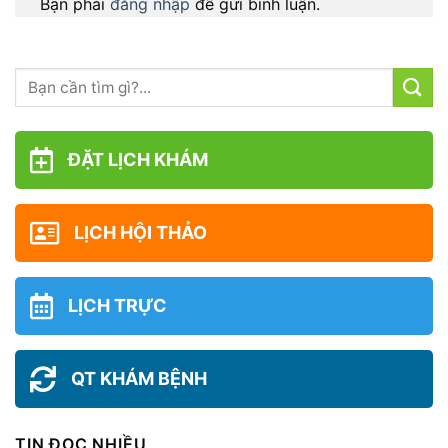
Bạn phải
đăng nhập
để gửi bình luận.
ĐẶT LỊCH KHÁM
LỊCH HỘI THẢO
LỊCH TRỰC
QT KHÁM BỆNH
TIN ĐỌC NHIỀU