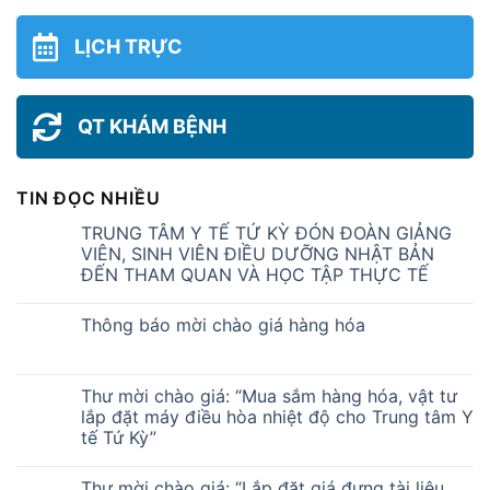
LỊCH TRỰC
QT KHÁM BỆNH
TIN ĐỌC NHIỀU
TRUNG TÂM Y TẾ TỨ KỲ ĐÓN ĐOÀN GIẢNG
VIÊN, SINH VIÊN ĐIỀU DƯỠNG NHẬT BẢN
ĐẾN THAM QUAN VÀ HỌC TẬP THỰC TẾ
Thông báo mời chào giá hàng hóa
Thư mời chào giá: “Mua sắm hàng hóa, vật tư
lắp đặt máy điều hòa nhiệt độ cho Trung tâm Y
tế Tứ Kỳ”
Thư mời chào giá: “Lắp đặt giá đựng tài liệu