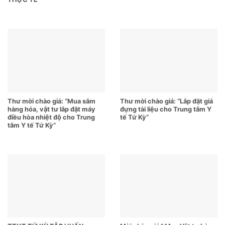
Thư mời chào giá: “Mua sắm
Thư mời chào giá: “Lắp đặt giá
hàng hóa, vật tư lắp đặt máy
đựng tài liệu cho Trung tâm Y
điều hòa nhiệt độ cho Trung
tế Tứ Kỳ”
tâm Y tế Tứ Kỳ”