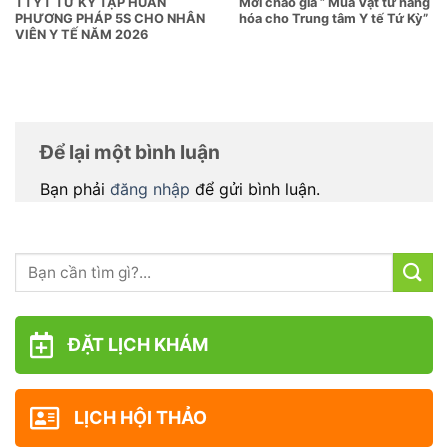
TTYT TỨ KỲ TẬP HUẤN
Mời chào giá ” Mua Vật tư hàng
PHƯƠNG PHÁP 5S CHO NHÂN
hóa cho Trung tâm Y tế Tứ Kỳ”
VIÊN Y TẾ NĂM 2026
Để lại một bình luận
Bạn phải
đăng nhập
để gửi bình luận.
ĐẶT LỊCH KHÁM
LỊCH HỘI THẢO