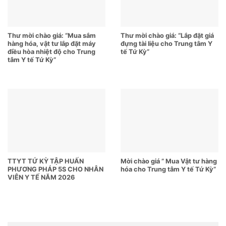
Thư mời chào giá: “Mua sắm
Thư mời chào giá: “Lắp đặt giá
hàng hóa, vật tư lắp đặt máy
đựng tài liệu cho Trung tâm Y
điều hòa nhiệt độ cho Trung
tế Tứ Kỳ”
tâm Y tế Tứ Kỳ”
TTYT TỨ KỲ TẬP HUẤN
Mời chào giá ” Mua Vật tư hàng
PHƯƠNG PHÁP 5S CHO NHÂN
hóa cho Trung tâm Y tế Tứ Kỳ”
VIÊN Y TẾ NĂM 2026