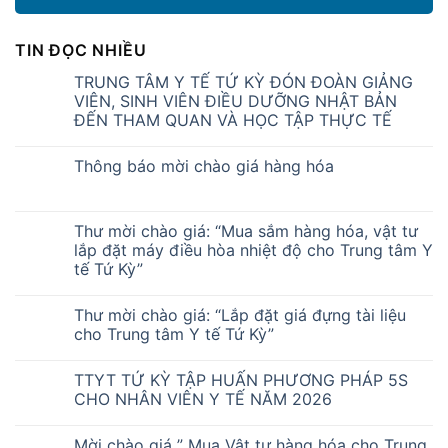
TIN ĐỌC NHIỀU
TRUNG TÂM Y TẾ TỨ KỲ ĐÓN ĐOÀN GIẢNG
VIÊN, SINH VIÊN ĐIỀU DƯỠNG NHẬT BẢN
ĐẾN THAM QUAN VÀ HỌC TẬP THỰC TẾ
Thông báo mời chào giá hàng hóa
Thư mời chào giá: “Mua sắm hàng hóa, vật tư
lắp đặt máy điều hòa nhiệt độ cho Trung tâm Y
tế Tứ Kỳ”
Thư mời chào giá: “Lắp đặt giá đựng tài liệu
cho Trung tâm Y tế Tứ Kỳ”
TTYT TỨ KỲ TẬP HUẤN PHƯƠNG PHÁP 5S
CHO NHÂN VIÊN Y TẾ NĂM 2026
Mời chào giá ” Mua Vật tư hàng hóa cho Trung