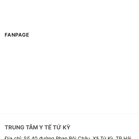
FANPAGE
TRUNG TÂM Y TẾ TỨ KỲ
Địa chỉ: Số 40 đường Phan Bội Châu, Xã Tứ Kỳ, TP Hải