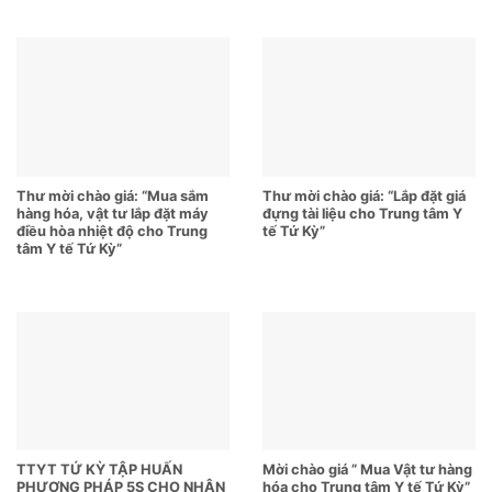
Thư mời chào giá: “Mua sắm
Thư mời chào giá: “Lắp đặt giá
hàng hóa, vật tư lắp đặt máy
đựng tài liệu cho Trung tâm Y
điều hòa nhiệt độ cho Trung
tế Tứ Kỳ”
tâm Y tế Tứ Kỳ”
TTYT TỨ KỲ TẬP HUẤN
Mời chào giá ” Mua Vật tư hàng
PHƯƠNG PHÁP 5S CHO NHÂN
hóa cho Trung tâm Y tế Tứ Kỳ”