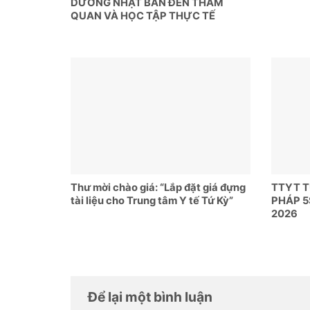
DƯỠNG NHẬT BẢN ĐẾN THAM
QUAN VÀ HỌC TẬP THỰC TẾ
Thư mời chào giá: “Lắp đặt giá đựng
TTYT 
tài liệu cho Trung tâm Y tế Tứ Kỳ”
PHÁP 5
2026
Để lại một bình luận