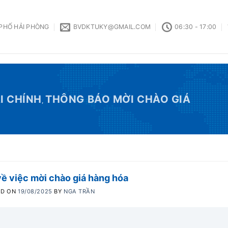
 PHỐ HẢI PHÒNG
BVDKTUKY@GMAIL.COM
06:30 - 17:00
I CHÍNH
THÔNG BÁO MỜI CHÀO GIÁ
,
ề việc mời chào giá hàng hóa
ED ON
19/08/2025
BY
NGA TRẦN