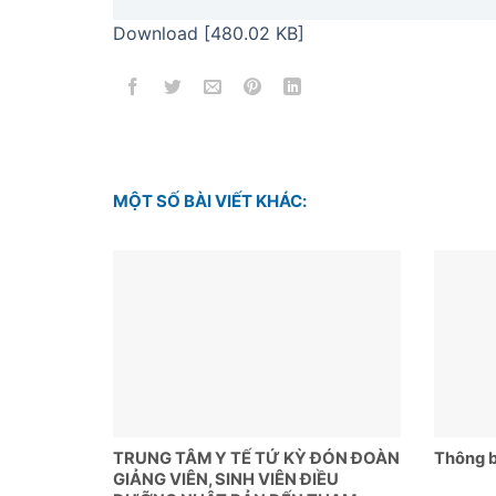
Download [480.02 KB]
MỘT SỐ BÀI VIẾT KHÁC:
TRUNG TÂM Y TẾ TỨ KỲ ĐÓN ĐOÀN
Thông b
GIẢNG VIÊN, SINH VIÊN ĐIỀU