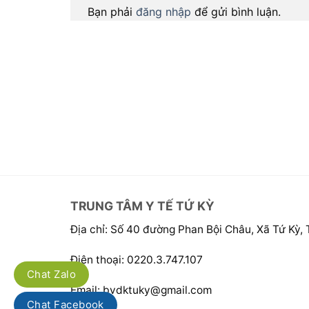
Bạn phải
đăng nhập
để gửi bình luận.
TRUNG TÂM Y TẾ TỨ KỲ
Địa chỉ: Số 40 đường Phan Bội Châu, Xã Tứ Kỳ,
Điện thoại: 0220.3.747.107
Chat Zalo
Email: bvdktuky@gmail.com
Chat Facebook