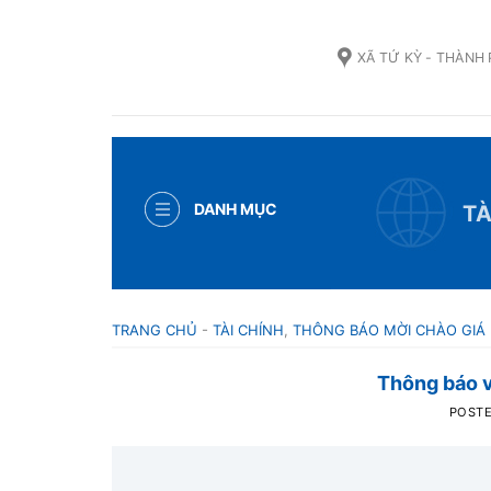
Skip
to
XÃ TỨ KỲ - THÀNH
content
DANH MỤC
TÀ
TRANG CHỦ
-
TÀI CHÍNH
,
THÔNG BÁO MỜI CHÀO GIÁ
Thông báo v
POST