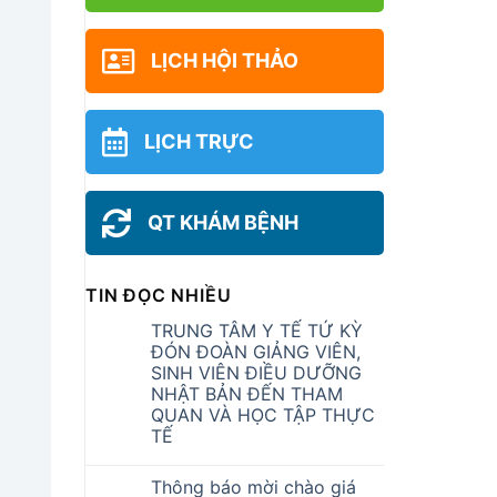
LỊCH HỘI THẢO
LỊCH TRỰC
QT KHÁM BỆNH
TIN ĐỌC NHIỀU
TRUNG TÂM Y TẾ TỨ KỲ
ĐÓN ĐOÀN GIẢNG VIÊN,
SINH VIÊN ĐIỀU DƯỠNG
NHẬT BẢN ĐẾN THAM
QUAN VÀ HỌC TẬP THỰC
TẾ
Thông báo mời chào giá