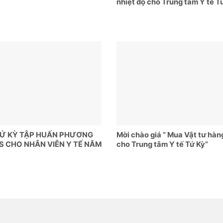
nhiệt độ cho Trung tâm Y tế T
TỨ KỲ TẬP HUẤN PHƯƠNG
Mời chào giá ” Mua Vật tư hàn
S CHO NHÂN VIÊN Y TẾ NĂM
cho Trung tâm Y tế Tứ Kỳ”