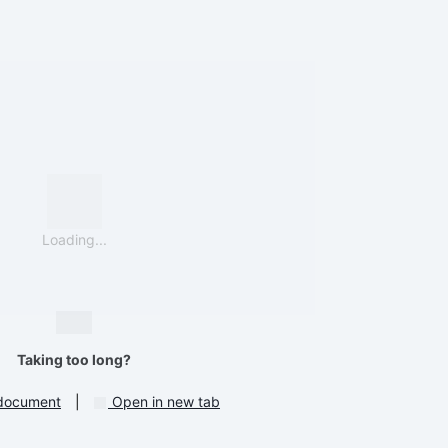
Loading...
Taking too long?
document
|
Open in new tab