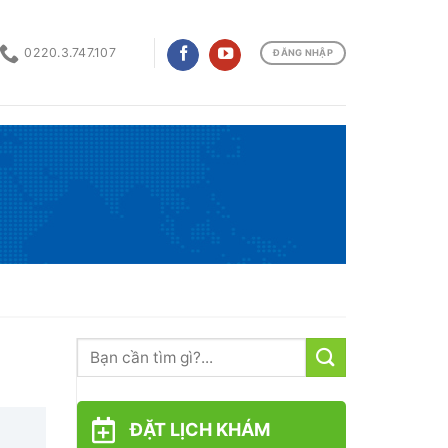
0220.3.747.107
ĐĂNG NHẬP
ĐẶT LỊCH KHÁM