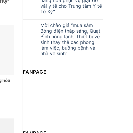
hàng hóa phục vụ giặt đồ
ứ Kỳ”
vải y tế cho Trung tâm Y tế
Tứ Kỳ”
Mời chào giá “mua sắm
Bóng điện thắp sáng, Quạt,
Bình nóng lạnh, Thiết bị vệ
sinh thay thế các phòng
làm việc, buồng bệnh và
nhà vệ sinh”
FANPAGE
g hóa