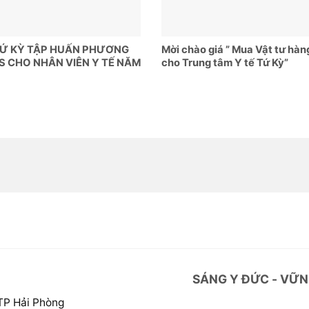
TỨ KỲ TẬP HUẤN PHƯƠNG
Mời chào giá ” Mua Vật tư hàn
S CHO NHÂN VIÊN Y TẾ NĂM
cho Trung tâm Y tế Tứ Kỳ”
SÁNG Y ĐỨC - VỮN
 TP Hải Phòng