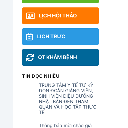
LỊCH HỘI THẢO
LỊCH TRỰC
QT KHÁM BỆNH
TIN ĐỌC NHIỀU
TRUNG TÂM Y TẾ TỨ KỲ
ĐÓN ĐOÀN GIẢNG VIÊN,
SINH VIÊN ĐIỀU DƯỠNG
NHẬT BẢN ĐẾN THAM
QUAN VÀ HỌC TẬP THỰC
TẾ
Thông báo mời chào giá