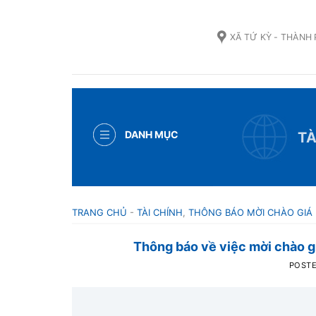
Skip
to
XÃ TỨ KỲ - THÀNH
content
DANH MỤC
TÀ
TRANG CHỦ
-
TÀI CHÍNH
,
THÔNG BÁO MỜI CHÀO GIÁ
Thông báo về việc mời chào gi
POST