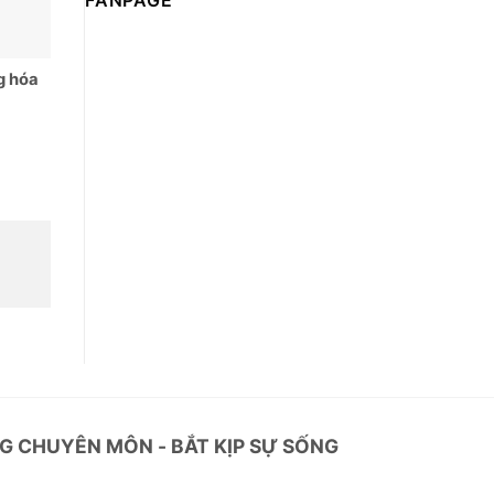
FANPAGE
g hóa
G CHUYÊN MÔN - BẮT KỊP SỰ SỐNG