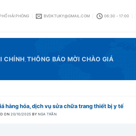
 PHỐ HẢI PHÒNG
BVDKTUKY@GMAIL.COM
06:30 - 17:00
I CHÍNH
THÔNG BÁO MỜI CHÀO GIÁ
,
á hàng hóa, dịch vụ sửa chữa trang thiết bị y tế
ED ON
20/10/2025
BY
NGA TRẦN