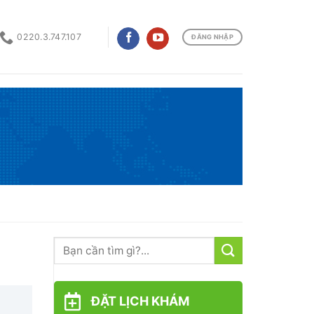
0220.3.747.107
ĐĂNG NHẬP
ĐẶT LỊCH KHÁM