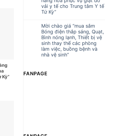
hàng hóa phục vụ giặt đồ
vải y tế cho Trung tâm Y tế
Tứ Kỳ”
Mời chào giá “mua sắm
Bóng điện thắp sáng, Quạt,
Bình nóng lạnh, Thiết bị vệ
sinh thay thế các phòng
làm việc, buồng bệnh và
nhà vệ sinh”
hàng
òa
FANPAGE
ứ Kỳ”