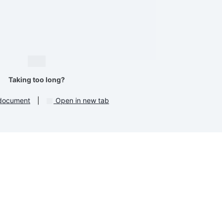
Taking too long?
document
|
Open in new tab