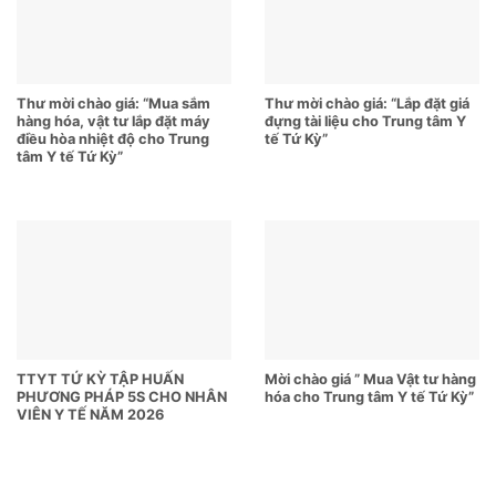
Thư mời chào giá: “Mua sắm
Thư mời chào giá: “Lắp đặt giá
hàng hóa, vật tư lắp đặt máy
đựng tài liệu cho Trung tâm Y
điều hòa nhiệt độ cho Trung
tế Tứ Kỳ”
tâm Y tế Tứ Kỳ”
TTYT TỨ KỲ TẬP HUẤN
Mời chào giá ” Mua Vật tư hàng
PHƯƠNG PHÁP 5S CHO NHÂN
hóa cho Trung tâm Y tế Tứ Kỳ”
VIÊN Y TẾ NĂM 2026