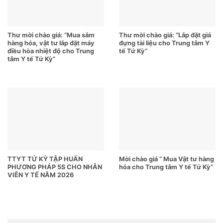
Thư mời chào giá: “Mua sắm
Thư mời chào giá: “Lắp đặt giá
hàng hóa, vật tư lắp đặt máy
đựng tài liệu cho Trung tâm Y
điều hòa nhiệt độ cho Trung
tế Tứ Kỳ”
tâm Y tế Tứ Kỳ”
TTYT TỨ KỲ TẬP HUẤN
Mời chào giá ” Mua Vật tư hàng
PHƯƠNG PHÁP 5S CHO NHÂN
hóa cho Trung tâm Y tế Tứ Kỳ”
VIÊN Y TẾ NĂM 2026