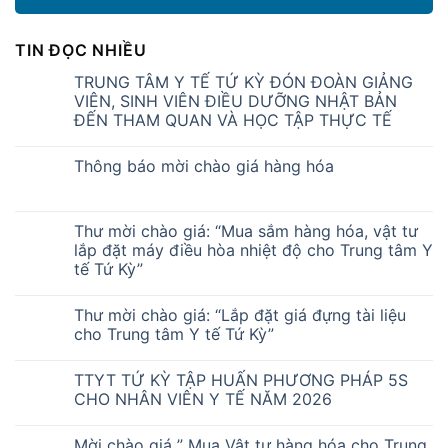
TIN ĐỌC NHIỀU
TRUNG TÂM Y TẾ TỨ KỲ ĐÓN ĐOÀN GIẢNG
VIÊN, SINH VIÊN ĐIỀU DƯỠNG NHẬT BẢN
ĐẾN THAM QUAN VÀ HỌC TẬP THỰC TẾ
Thông báo mời chào giá hàng hóa
Thư mời chào giá: “Mua sắm hàng hóa, vật tư
lắp đặt máy điều hòa nhiệt độ cho Trung tâm Y
tế Tứ Kỳ”
Thư mời chào giá: “Lắp đặt giá đựng tài liệu
cho Trung tâm Y tế Tứ Kỳ”
TTYT TỨ KỲ TẬP HUẤN PHƯƠNG PHÁP 5S
CHO NHÂN VIÊN Y TẾ NĂM 2026
Mời chào giá ” Mua Vật tư hàng hóa cho Trung