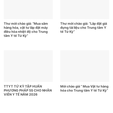
Thư mời chào giá: “Mua sắm
Thư mời chào giá: “Lắp đặt giá
hàng hóa, vật tư lắp đặt máy
đựng tài liệu cho Trung tâm Y
điều hòa nhiệt độ cho Trung
tế Tứ Kỳ”
tâm Y tế Tứ Kỳ”
TTYT TỨ KỲ TẬP HUẤN
Mời chào giá ” Mua Vật tư hàng
PHƯƠNG PHÁP 5S CHO NHÂN
hóa cho Trung tâm Y tế Tứ Kỳ”
VIÊN Y TẾ NĂM 2026