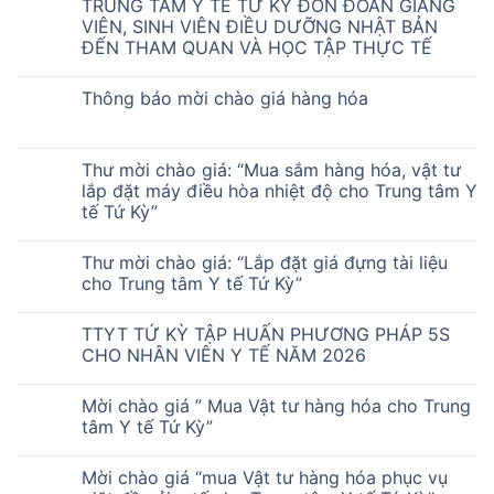
TRUNG TÂM Y TẾ TỨ KỲ ĐÓN ĐOÀN GIẢNG
VIÊN, SINH VIÊN ĐIỀU DƯỠNG NHẬT BẢN
ĐẾN THAM QUAN VÀ HỌC TẬP THỰC TẾ
Thông báo mời chào giá hàng hóa
Thư mời chào giá: “Mua sắm hàng hóa, vật tư
lắp đặt máy điều hòa nhiệt độ cho Trung tâm Y
tế Tứ Kỳ”
Thư mời chào giá: “Lắp đặt giá đựng tài liệu
cho Trung tâm Y tế Tứ Kỳ”
TTYT TỨ KỲ TẬP HUẤN PHƯƠNG PHÁP 5S
CHO NHÂN VIÊN Y TẾ NĂM 2026
Mời chào giá ” Mua Vật tư hàng hóa cho Trung
tâm Y tế Tứ Kỳ”
Mời chào giá “mua Vật tư hàng hóa phục vụ